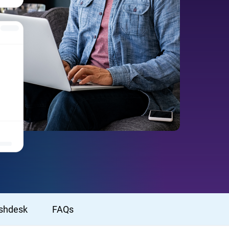
shdesk
FAQs