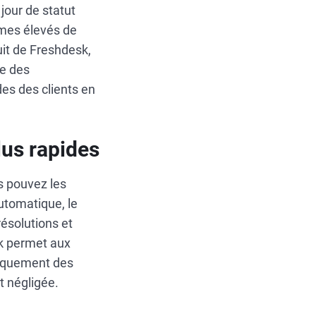
jour de statut
lumes élevés de
uit de Freshdesk,
ue des
es des clients en
lus rapides
s pouvez les
utomatique, le
résolutions et
sk permet aux
atiquement des
t négligée.