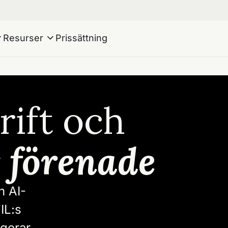
Resurser
Prissättning
rift och
r förenade
n AI-
IL:s
agerar