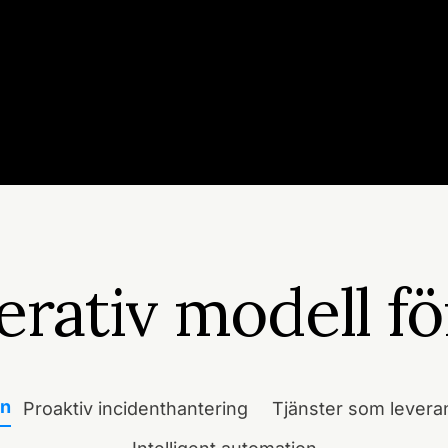
erativ modell f
en
Proaktiv incidenthantering
Tjänster som levera