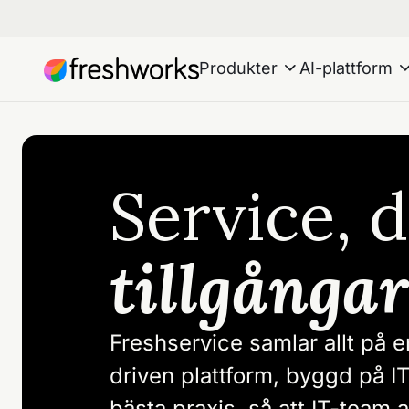
Produkter
AI-plattform
Service, d
tillgånga
Freshservice samlar allt på e
driven plattform, byggd på IT
bästa praxis, så att IT-team 