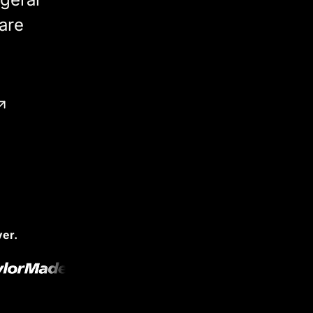
are
ver.