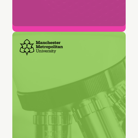
96 %
Efterlevnad av SLA för ärendelösning
"Freshservice gav oss en enda
entré för hela universitetet.
Studenter och personal behöver
inte veta vilket team som hanterar
deras förfrågan."
Jack Christopher
Biträdande direktör för servicehantering,
Manchester Metropolitan University