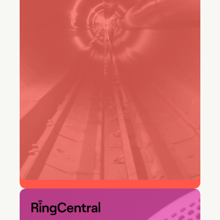
Senior chef för IT-affärstjänster, Customers
Stories Vermeer
50 %
snabbare lösningstid