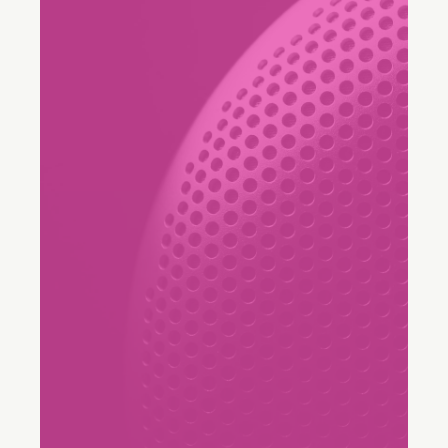
"Vi har fått bra feedback från olika
avdelningar. Utöver de
avdelningar vi lade till som en del
av lanseringen, kommer nu
marknadsföring och försäljning
till oss för att utveckla unika
arbetsflöden, vilket ger starkare
rapportering och intern
utbildning genom Freshservice.
Det har gett oss möjlighet att
tänka utanför ramarna...."
Fred Chin
AVP för IT-infrastruktur och
slutanvändartjänster, RingCentral, Company
Ringcentral Logo