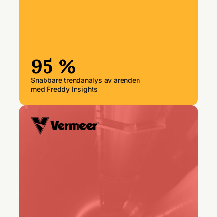
95 %
Snabbare trendanalys av ärenden
med Freddy Insights
"”Om ett avbrott stänger ner en
produktionslinje förlorar vi
pengar varje minut.
Förändringshantering i
Freshservice är avgörande för att
förhindra det.”"
Mike Jansen