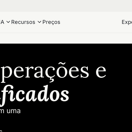
IA
Recursos
Preços
Exp
operações e
ificados
em uma
s