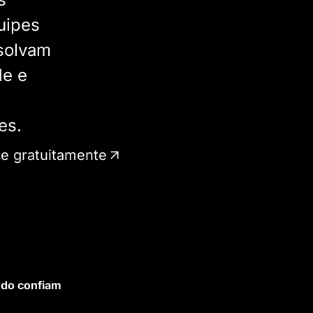
quipes
esolvam
de e
es.
 gratuitamente
do confiam