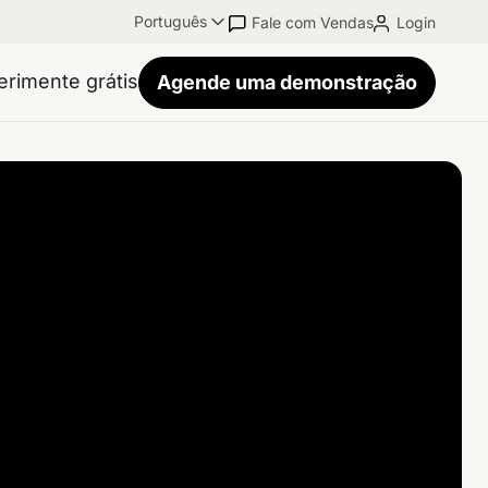
Português
Fale com Vendas
Login
erimente grátis
Agende uma demonstração