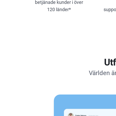
betjänade kunder i över
120 länder*
suppor
Ut
Världen är