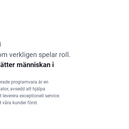
a
m verkligen spelar roll.
ätter människan i
terade programvara är en
kator, avsedd att hjälpa
 leverera exceptionell service.
id våra kunder först.