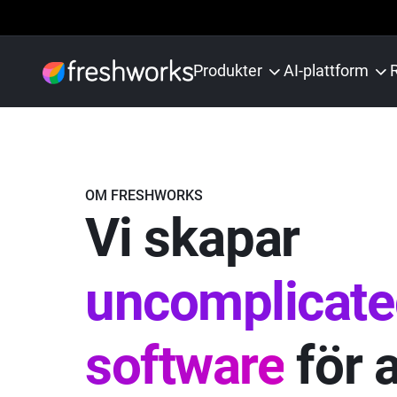
Produkter
AI-plattform
OM FRESHWORKS
Vi skapar
uncomplicate
software
för a