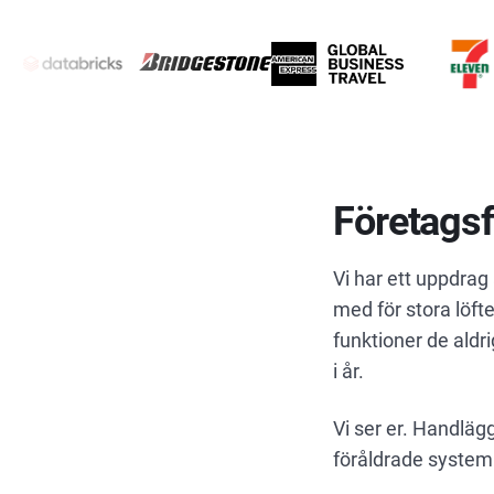
Företagsf
Vi har ett uppdra
med för stora löft
funktioner de ald
i år.
Vi ser er. Handläg
föråldrade system