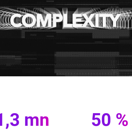
1,3 mn
50 %