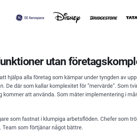
unktioner utan företagskompl
g att hjälpa alla företag som kämpar under tyngden av up
en. De där som kallar komplexitet för ”mervärde”. Som tv
rig kommer att använda. Som mäter implementering i mån
gare som fastnat i klumpiga arbetsflöden. Chefer som trö
. Team som förtjänar något bättre.