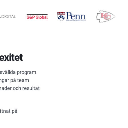
exitet
psvällda program
ingar på team
ader och resultat
ttnat på