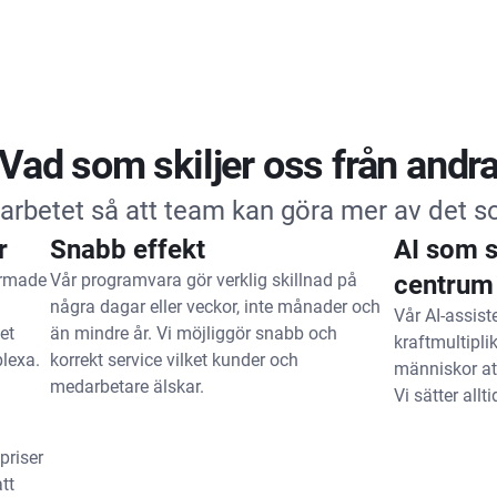
Vad som skiljer oss från andr
a arbetet så att team kan göra mer av det so
r
Snabb effekt
AI som s
ormade
Vår programvara gör verklig skillnad på
centrum
några dagar eller veckor, inte månader och
Vår AI-assis
et
än mindre år. Vi möjliggör snabb och
kraftmultipli
lexa.
korrekt service vilket kunder och
människor att
medarbetare älskar.
Vi sätter allt
priser
tt