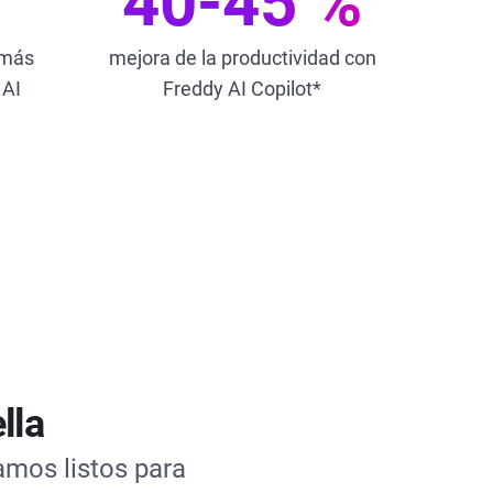
40-45 %
 más
mejora de la productividad con
 AI
Freddy AI Copilot*
lla
amos listos para