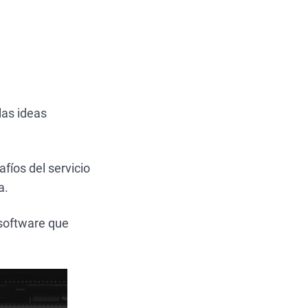
las ideas
fíos del servicio
a.
l software que