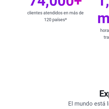
74,000+
1
m
clientes atendidos en más de
120 países*
hora
tr
Ex
El mundo está l