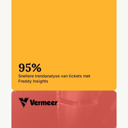
95%
Snellere trendanalyse van tickets met
Freddy Insights
“Als een storing een productielijn
stillegt, lopen we elke minuut
geld mis. Wijzigingsbeheer in