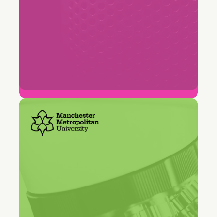
96%
Naleving van ticket-oplossings-SLA
"Freshservice geeft ons één
centraal toegangspunt voor de
hele universiteit. Studenten en
medewerkers hoeven niet te
weten welk team hun verzoek
afhandelt."
Jack Christopher