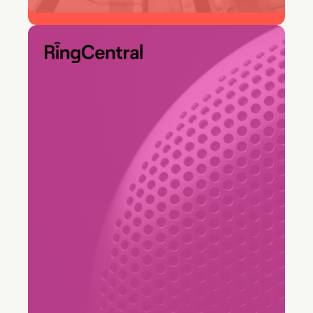
snellere oplostijd
"We hebben goede feedback
gekregen van verschillende
afdelingen. Naast de afdelingen
die deelnamen aan de lancering,
benaderen Marketing en Sales
ons nu ook voor unieke
workflows, waardoor we de
rapportage en interne training
met Freshservice kunnen
verbeteren. Hierdoor kunnen we
buiten de vaste kaders denken...."
Fred Chin
AVP van IT Infrastructure & End User Services,
RingCentral, Company Ringcentral Logo