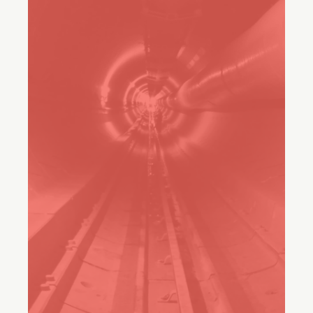
Freshservice is van cruciaal
belang om dat te voorkomen.”
Mike Jansen
Senior IT Business Services Manager, Customers
Stories Vermeer
50%