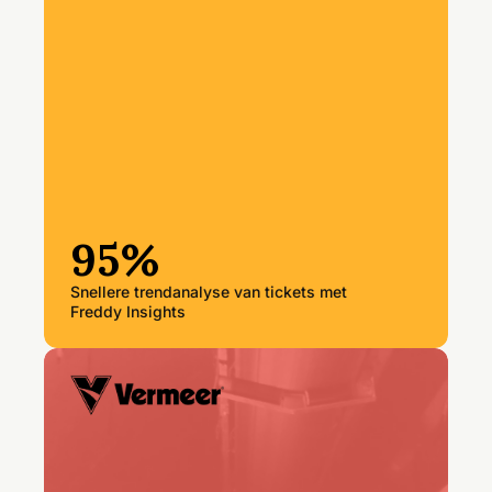
95%
Snellere trendanalyse van tickets met
Freddy Insights
“Als een storing een productielijn
stillegt, lopen we elke minuut
geld mis. Wijzigingsbeheer in