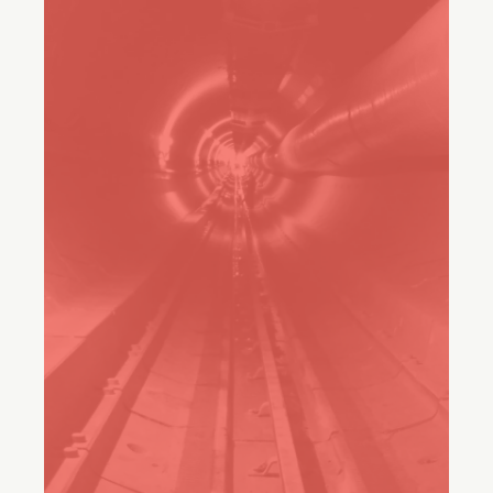
Freshservice is van cruciaal
belang om dat te voorkomen.”
Mike Jansen
Senior IT Business Services Manager, Customers
Stories Vermeer
50%