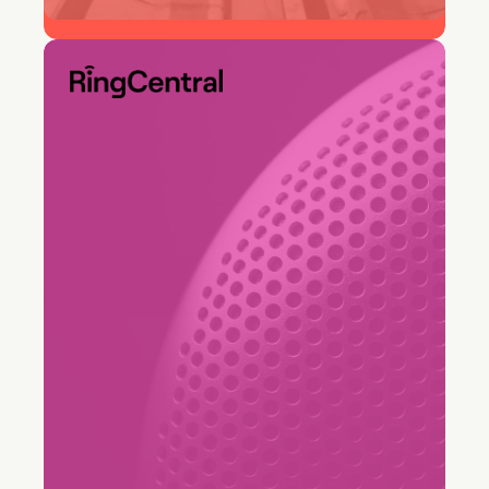
snellere oplostijd
"We hebben goede feedback
gekregen van verschillende
afdelingen. Naast de afdelingen
die deelnamen aan de lancering,
benaderen Marketing en Sales
ons nu ook voor unieke
workflows, waardoor we de
rapportage en interne training
met Freshservice kunnen
verbeteren. Hierdoor kunnen we
buiten de vaste kaders denken...."
Fred Chin
AVP van IT Infrastructure & End User Services,
RingCentral, Company Ringcentral Logo