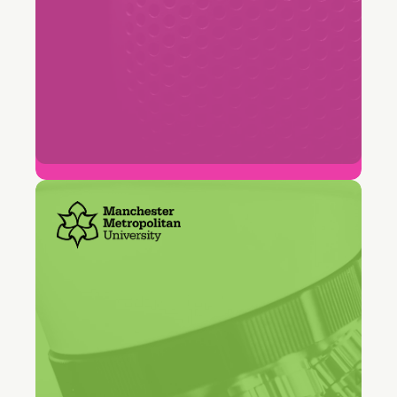
96%
Naleving van ticket-oplossings-SLA
"Freshservice geeft ons één
centraal toegangspunt voor de
hele universiteit. Studenten en
medewerkers hoeven niet te
weten welk team hun verzoek
afhandelt."
Jack Christopher