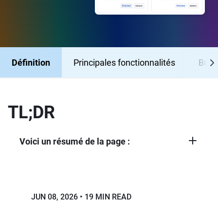
Définition
Principales fonctionnalités
Bonn
TL;DR
Voici un résumé de la page :
La gestion des changements ITIL propose
une approche structurée en six étapes :
soumission de la RFC, planification et
évaluation de l'impact, approbation et
JUN 08, 2026
19 MIN READ
programmation, mise en œuvre, revue
post-implémentation et clôture.