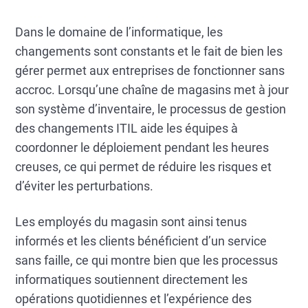
Le cadre offre un enregistrement
Dans le domaine de l’informatique, les
centralisé des changements, des
changements sont constants et le fait de bien les
approbations de flux de travail
gérer permet aux entreprises de fonctionner sans
automatisées, une analyse des risques et
accroc. Lorsqu’une chaîne de magasins met à jour
des impacts, une catégorisation structurée
des changements et un Forward Schedule
son système d’inventaire, le processus de gestion
of Changes. Il en résulte moins d'incidents
des changements ITIL aide les équipes à
liés aux changements, une mise en œuvre
coordonner le déploiement pendant les heures
plus rapide, une meilleure conformité et
creuses, ce qui permet de réduire les risques et
une visibilité accrue au sein de
d’éviter les perturbations.
l'organisation.
Les employés du magasin sont ainsi tenus
La gestion des changements ITIL s'intègre
à d'autres processus ITIL, notamment la
informés et les clients bénéficient d’un service
gestion des incidents, la gestion des
sans faille, ce qui montre bien que les processus
problèmes, la gestion des versions et la
informatiques soutiennent directement les
CMDB.
opérations quotidiennes et l’expérience des