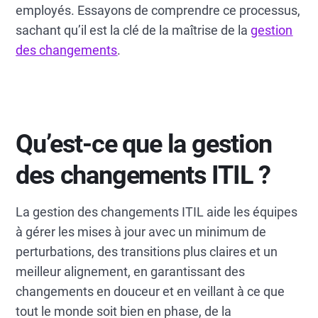
employés. Essayons de comprendre ce processus,
Lisez le guide complet pour maîtriser la
sachant qu’il est la clé de la maîtrise de la
gestion
gestion des changements ITIL et transformer
la façon dont votre organisation gère les
des changements
.
changements informatiques avec précision
et confiance.
Qu’est-ce que la gestion
des changements ITIL ?
La gestion des changements ITIL aide les équipes
à gérer les mises à jour avec un minimum de
perturbations, des transitions plus claires et un
meilleur alignement, en garantissant des
changements en douceur et en veillant à ce que
tout le monde soit bien en phase, de la