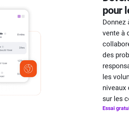
pour l
Donnez à
vente à 
collabor
des pro
responsa
les volu
niveaux 
sur les 
Essai gratu