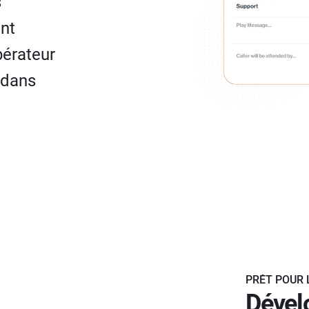
s
ant
pérateur
 dans
PRÊT POUR 
Dével