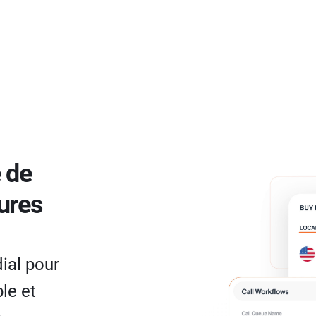
 de
ures
ial pour
ble et