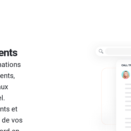
ents
mations
ents,
aux
l.
nts et
n de vos