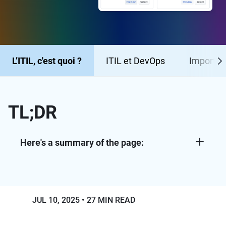
L’ITIL, c'est quoi ?
ITIL et DevOps
Importa
TL;DR
Here's a summary of the page:
ITIL (IT Infrastructure Library) is a
framework of best practices that aligns IT
services with business objectives. It covers
everything from incident and change
JUL 10, 2025
27 MIN READ
management to continuous service
improvement.