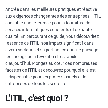
Organizations implementing ITIL achieve
Ancrée dans les meilleures pratiques et réactive
improved service quality, cost
aux exigences changeantes des entreprises, l’ITIL
optimization, enhanced customer
constitue une référence pour la fourniture de
satisfaction, better risk management, and
services informatiques cohérents et de haute
stronger alignment between IT operations
and business goals.
qualité. En parcourant ce guide, vous découvrirez
l’essence de l’ITIL, son impact significatif dans
Modern ITSM tools with AI-powered
divers secteurs et sa pertinence dans le paysage
automation and analytics are essential for
technologique à l’évolution très rapide
enabling predictive incident management,
d’aujourd’hui. Plongez au cœur des nombreuses
automated workflows, and real-time KPI
facettes de l’ITIL et découvrez pourquoi elle est
tracking.
indispensable pour les professionnels et les
Read the complete guide to understand ITIL's
entreprises de tous les secteurs.
evolution from V1 to ITIL 4. Explore detailed
implementation strategies and discover how
L’ITIL, c'est quoi ?
to overcome common adoption challenges
while leveraging certification pathways.