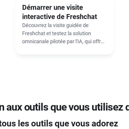
agent peut faire et voir.
Démarrer une visite
interactive de Freshchat
Découvrez la visite guidée de
Freshchat et testez la solution
omnicanale pilotée par l'IA, qui offre
des fonctionnalités avancées de
conversation et de gestion des
tickets.
 aux outils que vous utilisez 
tous les outils que vous adorez