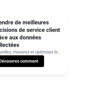
endre de meilleures
cisions de service client
âce aux données
llectées
veillez, mesurez et optimisez les
cessus à l’aide de tableaux de
Découvrez comment
d en temps réel, de rapports
omatisés ou de rapports sur
ure utilisant des API.