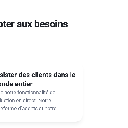
pter aux besoins
sister des clients dans le
nde entier
c notre fonctionnalité de
duction en direct. Notre
teforme d’agents et notre
sagerie client prennent en
rge plus de 32 langues.