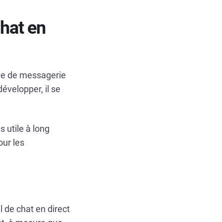
chat en
ème de messagerie
développer, il se
s utile à long
our les
l de chat en direct