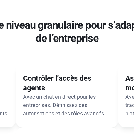
e niveau granulaire pour s’ada
de l’entreprise
Contrôler l’accès des
As
agents
mo
Avec un chat en direct pour les
Ave
entreprises. Définissez des
tra
nts.
autorisations et des rôles avancés.
pla
Créez des privilèges et des profils
mes
spéciaux qui précisent ce qu’un
cha