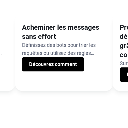
Acheminer les messages
Pr
sans effort
dé
gr
Définissez des bots pour trier les
requêtes ou utilisez des règles
co
d’attribution avancées pour
Sur
Découvrez comment
acheminer les messages vers les
pro
agents appropriés.
bor
aut
mes