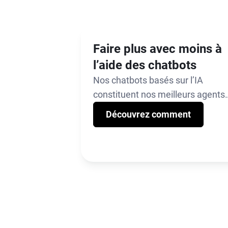
Faire plus avec moins à
l’aide des chatbots
Nos chatbots basés sur l’IA
constituent nos meilleurs agents
disponibles 24 h/24 et 7 j/7.
Découvrez comment
Déployez-les à l’aide de notre
créateur de bots sans code.