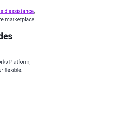
es d’assistance
,
tre marketplace.
 des
rks Platform,
r flexible.
t